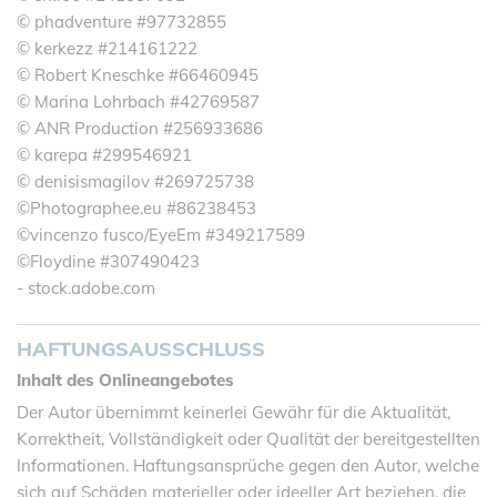
© phadventure #97732855
© kerkezz #214161222
© Robert Kneschke #66460945
© Marina Lohrbach #42769587
© ANR Production #256933686
© karepa #299546921
© denisismagilov #269725738
©Photographee.eu #86238453
©vincenzo fusco/EyeEm #349217589
©Floydine #307490423
- stock.adobe.com
HAFTUNGSAUSSCHLUSS
Inhalt des Onlineangebotes
Der Autor übernimmt keinerlei Gewähr für die Aktualität,
Korrektheit, Vollständigkeit oder Qualität der bereitgestellten
Informationen. Haftungsansprüche gegen den Autor, welche
sich auf Schäden materieller oder ideeller Art beziehen, die